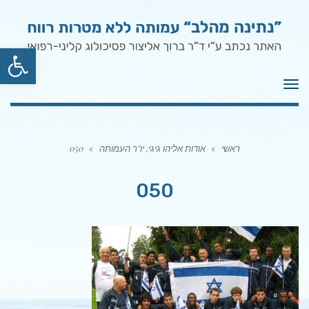
פתח סרגל
תפריט
ראשי
»
אודות אליהו גיגי, יו"ר העמותה
»
050
050