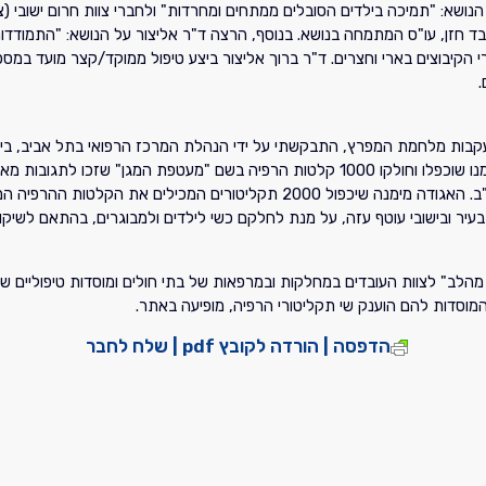
 הנושא: "תמיכה בילדים הסובלים ממתחים ומחרדות" ולחברי צוות חרום ישובי (
ד חזן, עו"ס המתמחה בנושא. בנוסף, הרצה ד"ר אליצור על הנושא: "התמודדות
חברי הקיבוצים בארי וחצרים. ד"ר ברוך אליצור ביצע טיפול ממוקד/קצר מועד
.
 דצמבר 2006, פנה אלי אליהו גיגי והתיחס לעובדה, שבשנת 1991, בעקבות מלחמת המפרץ, התבקשתי על ידי הנה
בית החולים ושל חולים מאושפזים עם מצבי דחק בעקבות מלחמת המפרץ. בזמנו שוכפלו וחולקו 00
הכוללת יהודים ונוצרים בארה"ב. האגודה מימנה שיכפול 2000 תקליט
עיר ובישובי עוטף עזה, על מנת לחלקם כשי לילדים ולמבוגרים, בהתאם לשיק
 מהלב" לצוות העובדים במחלקות ובמרפאות של בתי חולים ומוסדות טיפוליים
המוסדות להם הוענק שי תקליטורי הרפיה, מופיעה באתר.
הדפסה | הורדה לקובץ pdf | שלח לחבר