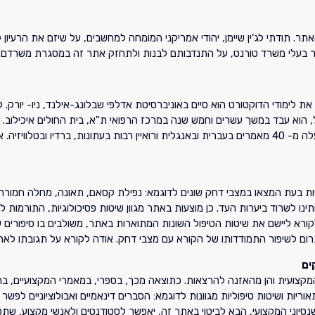
האתר. תודתי לג'ין שיימן, יהודי אמריקני המומחה למחשבים, על שיזם את הרע
 טור בעלי משרד טורנט, על התנדבותם לבנות ולתחזק אתר זה במסגרת משרדם. ל
. את לימודי הדוקטורט הוא סיים באוניברסיטת אדלפי שבלונג-אילנד, ניו- יורק
הוא עבד במשך עשרים וחמש שנה במרכז הרפואי ת"א, בית החולים איכילוב. ב
גופניות. ד"ר ברוך אליצור כתב ארבעה ספרים בעברית. כמו כן הוא פרסם למעלה מ- 40 מאמרים בעברית ובאנגלית
יות בעת המצאו במצבי דחק שונים לדוגמא: נפילת קסאם, תאונה, מחלה חמורה 
נו לשרוד ביערות העד. כן מוצעות באתר מגוון שיטות פסיכולוגיות, התורמות
קורא ליישם את שיטות הטיפול השונות המתוארות באתר, משולבים בו סיפורים ע
לתרום לשיפור התמודדותו של הקורא עם מצבי דחק. אודה לקורא על תגובתו לאת
ים
קצועית והן מהאזנה להרצאות. כתוצאה מכך, בספרי, במאמרי המקצועיים, בהר
תאוריות ושיטות טיפוליות מגוונות לדוגמא: הסברים דינאמיים ואבולוציוניים ל
ה, שנסיוני המקצועי, הבא לביטוי באתר זה, יאפשר לסטודנטים ולאנשי מקצוע, 