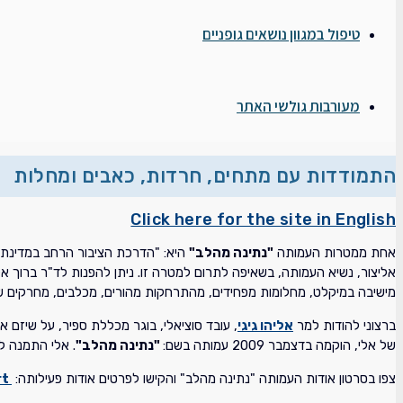
טיפול במגוון נושאים גופניים
מעורבות גולשי האתר
התמודדות עם מתחים, חרדות, כאבים ומחלות
Click here for the site in English
אחת ממטרות העמותה
"נתינה מהלב"
היא: "הדרכת הציבור הרחב במדינת י
אליצור, נשיא העמותה, בשאיפה לתרום למטרה זו. ניתן להפנות לד"ר ברוך אל
מישיבה במיקלט, מחלומות מפחידים, מהתרחקות מהורים, מכלבים, מחרקים שו
ברצוני להודות למר
אליהו גיגי
, עובד סוציאלי, בוגר מכללת ספיר, על שיזם 
של אלי, הוקמה בדצמבר 2009 עמותה בשם:
"נתינה מהלב"
. אלי התמנה ל
צפו בסרטון אודות העמותה "נתינה מהלב" והקישו לפרטים אודות פעילותה:
http://toornet.co.il/fromtheheart