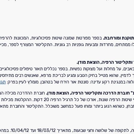
תוקנת ומורחבת.
בספר מפורטות שמונה שיטות פסיכולוגיות, המכוונות להרפיה
ותקליטור הרפיה, הוצאת מודן.
אבים, על מחלות ועל מצוקות נפשיות. בספר נכללים תאור טיפולים פסיכולוגיי
הלך ההרפיה, המתרגל מודרך לדמיין, שהוא מטייל בחיק הטבע ומגיע לבריכת מרפא, שאנשים רב
וה במנגינת רקע עדינה: סונטת אור הירח של בטהובן. מומלץ לעיין בפרק:
תגו
" חוברת הדרכה ותקליטור הרפיה, הוצאת מודן.
חוברת ההדרכה מכילה הנחיו
המופיעים לפני מבחנים ופוגמים בהישגים. התקליטור המצור
חן, כשהוא רגוע ביותר ומוחו פועל כמחשב משוכלל. התקליטור והחוברת מתאימ
ד"ר ברוך אליצור 