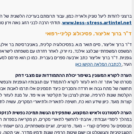
ברצוני להודות ליעל טוניק ולאריה כמון, עבור תרומתם בעריכה הלשונית של 
www.less-stress.artintel.net
. תודתי הרבה לבני הזוג נאוה וירון
ד"ר ברוך אליצור, פסיכולוג קליני-רפואי
ד"ר ברוך אליצור, סיים תואר מ.א. בפסיכולוגיה קלינית, באוניברסיטת בר אילן
המשפט המשפחתי שבלונג אילנד, ניו יורק. לאחר חזרתו עם משפחתו לישראל, 
העיר.
לכתבה המלאה הקישו כאן
הערה לקורא המעונין בשיפור יכולת ההתמודדות עם מצבי דחק
מטרתו של אתר זה היא לעזור לקורא להתמודד עם תגובותיו הגופניות והנפש
תחושה של מתח גבוה או חרדה והסברים כיצד תסמינים אלו תרמו לאבות אבותי
הקלטות שונות להרפיה, שניתן לצרבן על תקליטור או אי פוד. על מנת לעזור ל
קצרות מועד. כיוון שידע הוא כח, חשיפה לתאוריה ולתיאורי המקרים, עשויה 
הערה לסטודנט ולאיש המקצוע, שתפקידם הגשת תמיכה נפשית לנזקק
במהלך לימודי ועבודתי, אהבתי להחשף לתאורי מקרים, הן מקריאה בספרות המ
מבוססים על טיפולים קצרי – מועד, פרטניים, זוגיים ומשפחתיים, בהם יישמתי 
הקוגניטיביות והגשטלט וכן ישום שיטות הרפיה שונות ודמיון מודרך. אני תקו