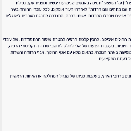
צח"י) על הנושא: "תמיכה באנשים שניפגעו ריגשית וגופנית עקב נפילת
 עם מתחים ועם חרדות" לאזרחי העיר אופקים, לכל עובדי הרווחה בעיר
 במספר אנשים שסבלו מחרדות. אשתו ברכה, התנדבה לתרגם מעברית לאנגלית
לת המרכז הרפואי בתל אביב, בית החולים איכילוב, להכין קלטת הרפיה למטרת שיפור ההתמודדות, של עובדי
10 קלטות הרפיה בשם "מעטפת המגן" שזכו לתגובות מאד חיוביות. בעקבות הצעתו של אלי לחלק לתושבי שדרות תקליטורי הרפיה,
ורים המכילים את הקלטות ההרפיה המופיעות באתר הנוכחי. בתאום מלא עם אגף החינוך, אגף הרווחה והשרות
ול דעתם המקצועית.
 שונים ברחבי הארץ, בעקבות פניתו של מנהל המחלקה או האחות הראשית