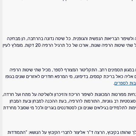
 ולשיפור הבריאות הנפשית והגופנית. כל שיטה נדונה בהרחבה, הן מבחינה
תאורטית והן מבחינה מעשית. בספר משולבות דוגמאות רבות של אנשים שסבלו ממתחים, מחרדות ומבעיות גופניות רב גווניות. התקליטור המצורף לספר, מכיל שתי שיטות הרפיה שונות, אורכו של כל תרגיל הרפיה 20 דקות. מומלץ לעיין
ם במגוון תסמינים רחב. התקליטור המצורף לספר, מכיל שתי שיטות הרפיה
ים מתיחסים אליה כאל בריכת קסמים. בדימיונו, מי המרפא חודרים לאזורים שונים בגופו
בות לספרים
.
ת מפורטות המכוונות לשיפור הריכוז והזיכרון ולשליטה על מתח ועל חרדה,
ף לספר, מכיל שתי שיטות הרפיה שונות, אורכו של כל תרגיל הרפיה 20 דקות. ההקלטות מכילות סוגסטיות רב גווניות, התורמות להרפיה, בעת ההכנה למבחן ובעת המבחן
ות לתלמידים בגילאים שונים וכן לסטודנטים בוגרים ולכל מי שסובל מחרדת
ואשתו ברכה, הוזמנו לשהות בקיבוץ מגן, הממוקם בעוטף עזה, לתקופה של שלושה וחצי שבועות, מתאריך 18/03/12 ועד 10/04/12. במהלך שהותו בקיבוץ, הרצה ד"ר אליצור לחברי הקיבוץ על הנושא: "התמודדות