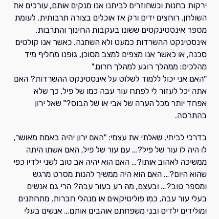
ירקות בחנות וכשחוזרים לביתנו אנו מנקים אותם, עורכים את
השולחן, רוחצים ידים ורק אז אוכלים בצורה תרבותית. לעומת
מספר אינסטינקטים ששונו בעקבות החינוך והתרבות,
אינסטינקט ההשרדות כמעט ולא השתנה. כאשר אנו קולטים
סכנה, או כאשר אנו מצפים למצב מסוכן, גופנו מחליף מיד
מהלכים: ממהלך רוגע למהלך חרום."
"האם אני יכול ללמוד לשלוט על אינסטינקט ההשרדות? האם
אתה יכל לעזור לי לפתח עור עבה כמו של פיל, כך שלא
אפחד יותר מכל הערה של אבי או של הבוס?" שאל ירון
בהתרסה.
בדרכי לביתי, שאלתי את עצמי: "האם ירון יהיה באמת מאושר,
לו היה לו עור של פיל?… עם עור של פיל, האם אשתו היתה
ממשיכה לאהוב אותו?… האם הוא יהיה אב טוב לשני ילדיו כפי
שהוא היום?… האם הוא היה ממשיך להנות מסרט מרגש
ומספר טוב?… ובעצם, מה רע בעור עבה? הרי גם אנשים
בעלי עור עבה, כמו פוליטיקאים או מנהלי חברות, מתחתנים
ומולידים ילדים ובני משפחתם אוהבים אותם… אנשים בעלי