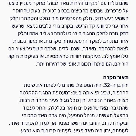
שהם נולדו עם "מקדם זהירות מאד גבוה." מחקר מעניין בוצע
על פרפרים, שבקעו מהביצים בכלוב זכוכית. בעת שהחוקר
השמיע רעש חזק, חלק מהפרפרים מיד נמלט והסתתר וחלק
אחר עף לכיוון מוקד הרעש. בקרב גורי כלבים נמצא, שרעש
חזק גורם לחלק מהגורים לנוס ולהתחבא ליד אמם וחלק
אחר מתקרב למוקד הרעש, מתוך סקרנות, או מתוך נכונות
לצאת למלחמה. מאידך, ישנם ילדים, שלמרות שמגיל צעיר הם
גילו אומץ לב, בעיקבות חוויות טראומטיות, או בעיקבות חיקוי
הוריהם, הם פיתחו תכונות אופי של זהירות יתר.
תאור מקרה
ירון בן ה-32, היה המטופל, שתרם לי לפתח את שיטת
ההרפיה, שכיניתי אותה בשם: "מעטפת המגן." ההקלטה
מצויה באתר הנוכחי. ירון סבל מגיל צעיר מחרדות רבות,
שהתגברו מאז שהוא סיים תואר בכלכלה, והחל לעבוד
במפעל תעשיתי. מנהל המפעל, היה אדם מאד סמכותי
וביקורתי. רוב העובדים חששו מפניו, אך למדו להסתדר איתו.
לעומתם, ירון היה מאד פגיע. לעיתים קרובות הוא נפגע