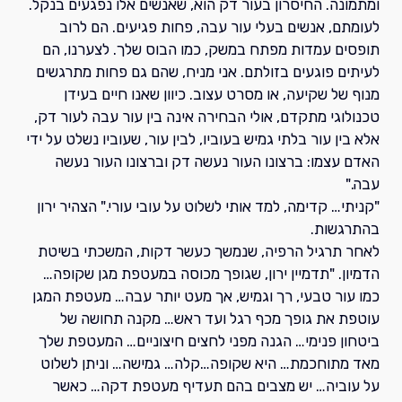
ומתמונה. החיסרון בעור דק הוא, שאנשים אלו נפגעים בנקל.
לעומתם, אנשים בעלי עור עבה, פחות פגיעים. הם לרוב
תופסים עמדות מפתח במשק, כמו הבוס שלך. לצערנו, הם
לעיתים פוגעים בזולתם. אני מניח, שהם גם פחות מתרגשים
מנוף של שקיעה, או מסרט עצוב. כיוון שאנו חיים בעידן
טכנולוגי מתקדם, אולי הבחירה אינה בין עור עבה לעור דק,
אלא בין עור בלתי גמיש בעוביו, לבין עור, שעוביו נשלט על ידי
האדם עצמו: ברצונו העור נעשה דק וברצונו העור נעשה
עבה."
"קניתי… קדימה, למד אותי לשלוט על עובי עורי." הצהיר ירון
בהתרגשות.
לאחר תרגיל הרפיה, שנמשך כעשר דקות, המשכתי בשיטת
הדמיון. "תדמיין ירון, שגופך מכוסה במעטפת מגן שקופה…
כמו עור טבעי, רך וגמיש, אך מעט יותר עבה… מעטפת המגן
עוטפת את גופך מכף רגל ועד ראש… מקנה תחושה של
ביטחון פנימי… הגנה מפני לחצים חיצוניים… המעטפת שלך
מאד מתוחכמת… היא שקופה…קלה… גמישה… וניתן לשלוט
על עוביה… יש מצבים בהם תעדיף מעטפת דקה… כאשר