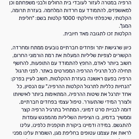
הרפיה במטרה לעזור לעובדי בית החולים ולבני משפחתם וכן
למאושפזים, להתמודד עם חרדות המלחמה. בעזרת תרומה,
הקלטתי, שיכפלתי וחילקתי 1000 קלטות בשם: "חליפת
המגן".
הקלטות זכו לתגובה מאד חיובית.
כיוון שרגישות יתר ופחדים חברתיים נובעים ממתח ומחרדה,
הקשורים לצפיות שליליות המעלות את רמת הורמוני החרום,
חשוב ביותר לאדם, החפץ להתמודד עם התופעות, להחשף
תחילה לכל תרגילי ההרפיה המפורטים באתר. לפני תרגול
הרפיה בפעם ראשונה בעזרת ההקלטות, חשוב לעיין בפרק:
"הנחיות כלליות לתרגול הקלטות ההרפיה." עם הנסיון, כל
אחד יתרגל את שיטות ההרפיה, המתאימות ביותר לאישיותו
ולצורך המידי שהתעורר. טיפול עצמי בפחדים חברתיים,
דומה לבניית סרט דמיוני, המתחיל בתרגיל הרפיה קצר
וממשיך בדמיון, בו הציפיות השליליות מהמפגש עומדות
להתגשם. במידה ודמיינו ביקורת תוקפנית כלפינו, עלינו
לראות את עצמנו עטופים בחליפת מגן, השומרת עלינו מפני