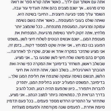
אתה עם אשתך ועם ילדך… כאשר אתה קורא ספר או רואה
סרט מרגש… אך ישנם מצבים בהם אתה תעדיף עור עבה,
השומר עליך מפני פגיעה חיצונית… החיובי בשיטה היא,
שאתה שולט בעובי המעטפת… כאשר אתה נושם נשימה
עמוקה ומרגיעה, המעטפת מתנפחת… ככל שהמצב יותר
מלחיץ, אתה זקוק ליותר נשימות מרגיעות, המנפחות את
מעטפת המגן… ישנם אנשים הנוטים לשלוח חיצי לשון…משפט
הפוגע בנו כמו חץ… אני אהיה שקט למספר דקות… בזמן זה,
אני מציע שתזכר במקרה אחד או שנים, שקרו לך לאחרונה….
מקרים בהם מישהו שלח חיצי לשון שפגעו בך… אני מציע,
שבשלב ראשון, תשחזר בדימיונך את המקרה כפי שהיה ואת
תגובתך האורגינלית… בשלב השני, אתה תזהה את חיצי
הלשון, תנשום נשימה עמוקה שתנפח את חליפת המגן שלך…
בדימיונך, המשפט המעליב יפגע בחליפת המגן, יתפרק
להברות ויתפורר… כיוון שהפעם תהיה רגוע, תוכל להגיב
בדרך הנראית לך, כמתאימה ביותר למצב הנתון… אני מציע,
שתחזור על התסריט החדש מספר פעמים… בכל פעם תדמיין
סיומת אחרת… לפעמים שונה מקודמתה ולפעמים מוצלחת