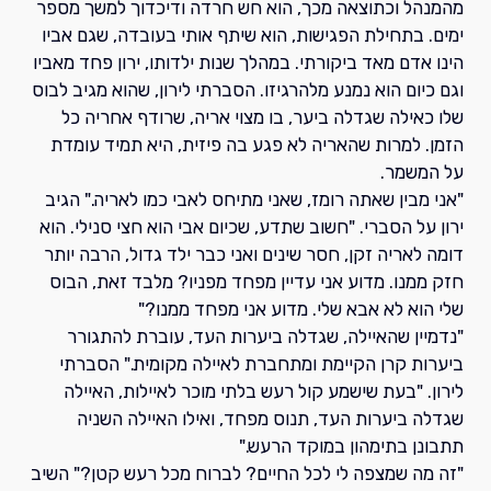
מהמנהל וכתוצאה מכך, הוא חש חרדה ודיכדוך למשך מספר
ימים. בתחילת הפגישות, הוא שיתף אותי בעובדה, שגם אביו
הינו אדם מאד ביקורתי. במהלך שנות ילדותו, ירון פחד מאביו
וגם כיום הוא נמנע מלהרגיזו. הסברתי לירון, שהוא מגיב לבוס
שלו כאילה שגדלה ביער, בו מצוי אריה, שרודף אחריה כל
הזמן. למרות שהאריה לא פגע בה פיזית, היא תמיד עומדת
על המשמר.
"אני מבין שאתה רומז, שאני מתיחס לאבי כמו לאריה." הגיב
ירון על הסברי. "חשוב שתדע, שכיום אבי הוא חצי סנילי. הוא
דומה לאריה זקן, חסר שינים ואני כבר ילד גדול, הרבה יותר
חזק ממנו. מדוע אני עדיין מפחד מפניו? מלבד זאת, הבוס
שלי הוא לא אבא שלי. מדוע אני מפחד ממנו?"
"נדמיין שהאיילה, שגדלה ביערות העד, עוברת להתגורר
ביערות קרן הקיימת ומתחברת לאיילה מקומית." הסברתי
לירון. "בעת שישמע קול רעש בלתי מוכר לאיילות, האיילה
שגדלה ביערות העד, תנוס מפחד, ואילו האיילה השניה
תתבונן בתימהון במוקד הרעש."
"זה מה שמצפה לי לכל החיים? לברוח מכל רעש קטן?" השיב