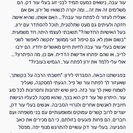
עור עבה, נישאים כמעט תמיד לבני זוג בעלי עור דק. הם
משלימים זה את זה… ומה יקרה לנשואיו של ירון, אם אם
אצליח לעזור לו לפתח עור עבה?… האם אשתו, שהיא אישה
חזקה ולעיתים גם מעט שתלטנית, תוכל להסתדר עם ירון,
בעל האישיות החדשה?" תשובתי לעצמי היתה חד משמעית.
"בשום אופן לא. גם טיפול זוגי ממושך יתקשה לאפשר לשני
אנשים בעלי עור עבה לחיות חיים מאושרים יחדיו. הם ירבו
לריב, או שהם יפתחו אדישות הדדית. אם כן, מה הפיתרון?…
אולי עלי ללמד את ירון לפתח עור, הגמיש בעוביו?"
בפגישתנו הבאה, הסברתי לירון: "חשבתי הרבה על בקשתך,
שאעזור לך לפתח עור של פיל. הגעתי למסקנה, שעליך
לשמוח שאין לך עור כזה, כיוון שיש יתרונות וחסרונות לכל סוג
עור. היתרון של עור דק הוא בכך, שהוא מקנה לבעליו רגישות
חיובית לאנשים אחרים ולגרויי הסביבה. אנשים בעלי עור דק,
יוצרים לרוב קשרים עמוקים ומשמעותיים עם בני משפחה ועם
חברים. הם פחות פוגעים בזולתם, כי הם מכירים את כאב
הפגיעה. בעלי עור דק עשויים להתרגש מנוף יפה, מפסל