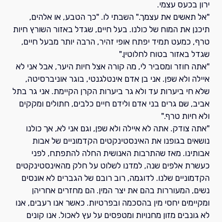
ירון בכעס עצמי.
"אל תאשים את עצמך." השבתי לו. "כך הטבע, או אלהים,
תיכנן את המוח של כולנו. בעל חיים, שגדל באזור השורץ חיות
טרף, כמעט תמיד יפתח אופי זהיר, הרבה יותר מבעל חיים,
שגדל באזור בטוח לחלוטין."
"אתה חוזר ומסביר לי, מה קורה אצל חיות היער, אבל אני לא
איילה ולא שפן. אני בן אדם אינטלגנטי, בוגר אוניברסיטה,
שלא חי ביערות עד ולא גר ביערות הקרן הקיימת. אני גר בתל
אביב, שם גרים בני אדם ולידם חיים כלבים, חתולים ומקקים
ולא חיות טרף."
"אתה צודק. אתה לא איילה ולא שפן, וגם אני לא, אך כולנו
נושאים בגופנו את האינסטינקטים הקדמוניים של אבות
אבותינו. מאז שהתרבות האנושית החלה להתפתח, לפני
כעשרת אלפים שנה, למדנו לשלוט על חלק מהאינסטינקטים
הקדמוניים שלנו. לדוגמה, רוב רובם של הגברים לא אונסים
נשים, המעוררות בהם את יצר המין. הם מחזרים אחריהן
ומקיימים יחסי מין בהסכמה ובפרטיות. כאשר אנו רעבים, אנו
לא גונבים מזון מחנויות ומטפסים על עץ לאכול. אנו קונים