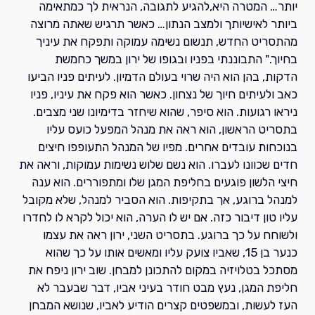
יותר… המטרה היא,להגיע לתגובה, הנראית לך כמתאימה
ביותר לאישיותך ולמצב הנתון… כאשר תרגיש שאתה מרוצה
מהתסריט החדש, תנשום נשימה עמוקה ותפקח את עיניך
בחיוך." התבוננתי בפניו ובגופו של ירון במשך כחמשת
הדקות, בהן הוא היה שרוי בעולם הדמיון. לעיתים פניו הביעו
כאב ולעיתים חיוך של נצחון. כאשר הוא פקח את עיניו, פניו
ניראו רגועות. הוא סיפר, שהוא שיחזר בדימיונו שני מצבים.
בתסריט הראשון, הוא ראה את מנהל המפעל כועס עליו
בנוכחות עובדים אחרים. מפיו של המנהל התעופפו חיצים
חדים שכוונו לעברו. הוא נשם שלוש נשימות עמוקות, וראה את
חיצי הלשון פוגעים בחליפת המגן שלו ומתפוררים. הוא ענה
למנהל ברוגע, אך בתקיפות. הוא הסביר למנהל, שלא מקובל
עליו טון דיבור כזה. אם יש לו הערה, הוא יכול לקרא לו לחדרו
ולשוחח על כך ברוגע. בתסריט השני, ירון ראה את עצמו
כנער בן 15, שאביו צועק עליו ומאשים אותו על כך שהוא
מסתכל בטלויזיה במקום להתכונן למבחן. שוב ירון ניפח את
חליפת המגן, נעץ מבט חודר בעיני אביו, דבר שבעבר לא
העז לעשות, ובמשפטים קצרים הודיע לאביו, שנושא המבחן