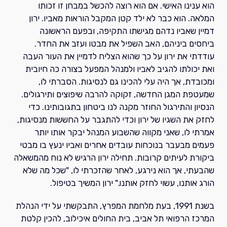
הוא ענינו האישי. אם הוא רוצה להכשל במבחן זו זכותו
המלאה. הוא כבר לא ילד קטן המקבל הוראות מאביו. ירון
דמיין שאביו נדהם מגישתו התקיפה, ובפעם הראשונה
ביחסים ביניהם, האב השפיל את מבטו ועזב את החדר.
עודדתי את ירון על כך שהוא הצליח לדמיין את העור העבה
ואת יכולתו להגיב לאביו ולמנהל המפעל בצורה כה חיובית
ומכובדת, אך היה עלי להכינו גם לנסיגות. הסברתי לו,
שמעטפת המגן החדשה, זקוקה להרבה שיפוצים ותירגולים.
הנסיון והתירגול החוזר מקנה לנו ביטחון בתגובותינו. כדי
לחזק את השגיו של ירון וכדי להתגבר על החששות מנסיגות,
אמרתי לו, שאני מקווה שהשבוע המנהל יבקר אותו יותר
פעמים מבעבר בנוכחות עובדים אחרים ואביו ינעץ בו מבטי
ביקורת לעיתים קרובות. תחילה ירון הרגיש לא נוח מהמשאלה
שהבעתי, אך הוא נירגע, לאחר שהזכרתי לו, "שכל מה שלא
הורג אותנו, עשוי לחזק אותנו." ירון המשיך בטיפול.
בשנת 1991, בעת מלחמת המפרץ, התבקשתי על ידי הנהלת
המרכז הרפואי תל אביב, בית החולים איכילוב, להכין קלטת